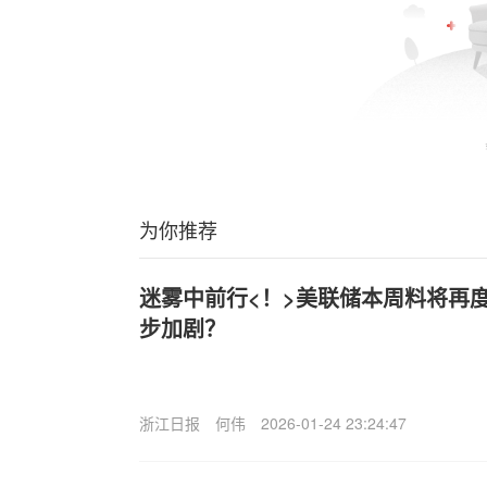
为你推荐
迷雾中前行<！>美联储本周料将再
步加剧？
浙江日报
何伟
2026-01-24 23:24:47