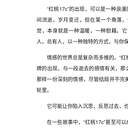
“红桃17c”的出现，可以是一种浪
间流逝，岁月变迁，但在某一个角落，
觉，本身就是一种温暖，一种慰藉。它
人，总有人，以一种独特的方式，与你
情感的世界总是复杂而多维的。“红
牌的出现，与一段逝去的感情有关，那么
那样一份深刻的情感，尽管结局并不完
轮里。
它可能让你陷入沉思，反思过去，
在一些故事中，“红桃17c”甚至可