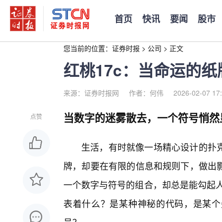
首页
快讯
要闻
股市
您当前的位置：
证券时报
>
公司
>
正文
红桃17c：当命运的
来源：证券时报网
作者：何伟
2026-02-07 17
当数字的迷雾散去，一个符号悄然
点赞
生活，有时就像一场精心设计的扑
牌，却要在有限的信息和规则下，做出
一个数字与符号的组合，却总是能勾起人
表着什么？是某种神秘的代码，是某个