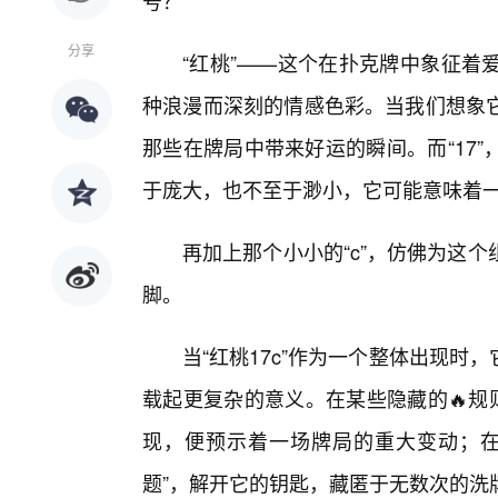
号？
分享
“红桃”——这个在扑克牌中象征着
种浪漫而深刻的情感色彩。当我们想象它
那些在牌局中带来好运的瞬间。而“17
于庞大，也不至于渺小，它可能意味着
再加上那个小小的“c”，仿佛为这
脚。
当“红桃17c”作为一个整体出现
载起更复杂的意义。在某些隐藏的🔥规
现，便预示着一场牌局的重大变动；在
题”，解开它的钥匙，藏匿于无数次的洗