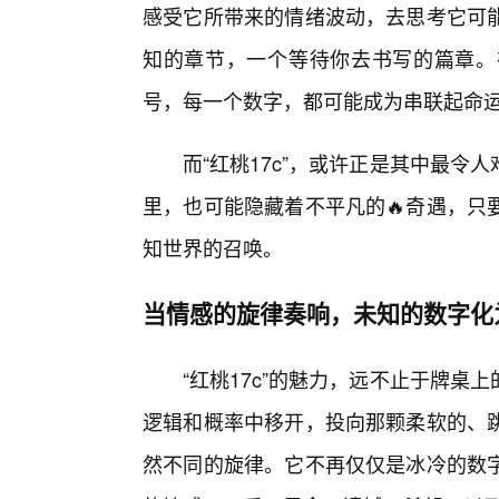
感受它所带来的情绪波动，去思考它可
知的章节，一个等待你去书写的篇章。
号，每一个数字，都可能成为串联起命
而“红桃17c”，或许正是其中最
里，也可能隐藏着不平凡的🔥奇遇，只
知世界的召唤。
当情感的旋律奏响，未知的数字化
“红桃17c”的魅力，远不止于牌
逻辑和概率中移开，投向那颗柔软的、
然不同的旋律。它不再仅仅是冰冷的数