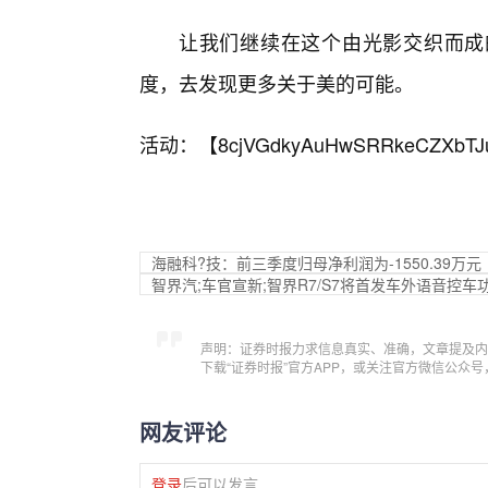
让我们继续在这个由光影交织而成
度，去发现更多关于美的可能。
活动：【
8cjVGdkyAuHwSRRkeCZXbTJ
海融科?技：前三季度归母净利润为-1550.39万元
智界汽;车官宣新;智界R7/S7将首发车外语音控车
声明：证券时报力求信息真实、准确，文章提及内
下载“证券时报”官方APP，或关注官方微信公众
网友评论
登录
后可以发言